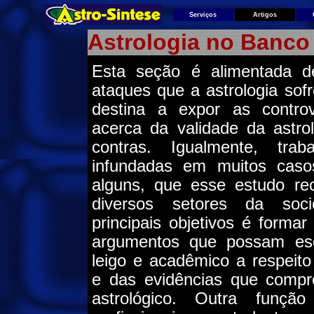
Serviços
Artigos
Astrologia no Banco
Esta seção é alimentada 
ataques que a astrologia sof
destina a expor as contro
acerca da validade da astro
contras. Igualmente, trab
infundadas em muitos caso
alguns, que esse estudo re
diversos setores da so
principais objetivos é forma
argumentos que possam esc
leigo e acadêmico a respeit
e das evidências que comp
astrológico. Outra funçã