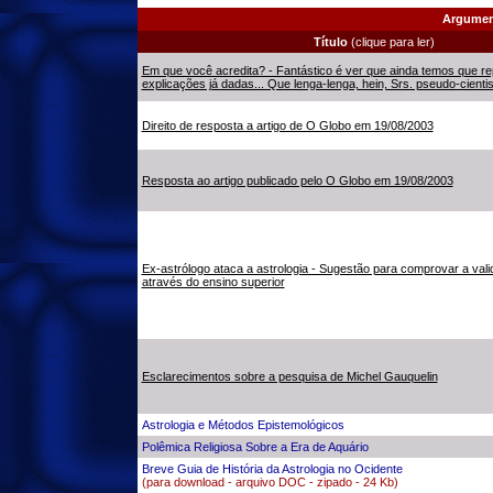
Argumen
Título
(clique para ler)
Em que você acredita? - Fantástico é ver que ainda temos que rep
explicações já dadas... Que lenga-lenga, hein, Srs. pseudo-cientis
Direito de resposta a artigo de O Globo em 19/08/2003
Resposta ao artigo publicado pelo O Globo em 19/08/2003
Ex-astrólogo ataca a astrologia - Sugestão para comprovar a vali
através do ensino superior
Esclarecimentos sobre a pesquisa de Michel Gauquelin
Astrologia e Métodos Epistemológicos
Polêmica Religiosa Sobre a Era de Aquário
Breve Guia de História da Astrologia no Ocidente
(para download - arquivo DOC - zipado - 24 Kb)