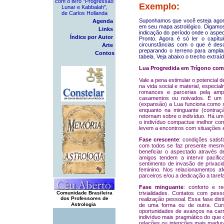
com o livro "Progressão
Exemplo:
Lunar e Kabbalah",
de Carlos Hollanda
Suponhamos que você esteja agor
Agenda
em seu mapa astrológico. Digamo
Links
indicação do período onde o aspec
Índice por Autor
Pronto. Agora é só ler o capít
circunstâncias com o que é desc
Arte
preparando o terreno para ampli
Contos
tabela. Veja abaixo o trecho extraíd
Lua Progredida em Trígono co
Vale a pena estimular o potencial 
na vida social e material, especia
romances e parcerias pela amp
casamentos ou noivados. É um 
(expansão) a Lua funciona como se
enquanto na minguante (contraç
retornam sobre o indivíduo. Há um
o indivíduo compactue melhor co
levem a encontros com situações 
Fase crescente
: condições satis
com todos se faz presente mesmo
beneficiar o aspectado através de
amigos tendem a intervir pacif
sentimento de invasão de privac
feminino. Nos relacionamentos a
parceiros e/ou a dedicação a taref
Fase minguante
: conforto e r
Comunidade Brasileira
trivialidades. Contatos com pes
dos Professores de
realização pessoal. Essa fase dis
Astrologia
de uma forma ou de outra. Curs
oportunidades de avanços na carre
indivíduo mais pragmático do que 
relações ou intenções mais madura