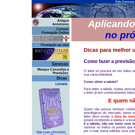
|
Fale Conosco
Aplicando
Artigos
Anteriores
Cursos:
no pr
Formação Online
Formação ao vivo
Dicas para melhor u
Como fazer a previsã
Serviços
Marque Consultas e
O leitor só precisa ter em mãos 
Previsões
sua carta individual.
Dicas
Como obter a tabela?
Livraria
Para obter a tabela, muitas pesso
o leitor já tem conhecimentos básic
E quem nã
Quem não possui nenhum conheci
astrológicos do mercado, basta 
leitor deve enviar a
data de nas
estará recebendo a tabela e a local
é a tabela, não um texto com i
rastrear no índice os pontos que 
por e-mail, basta solicitar seus tr
Veja suas
previsões