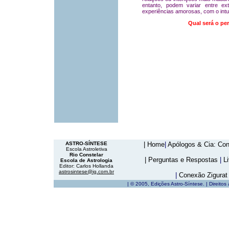
entanto, podem variar entre e
experiências amorosas, com o intui
Qual será o pe
ASTRO-SÍNTESE
| Home
|
Apólogos & Cia: Con
Escola Astroletiva
Rio Constelar
| Perguntas e Respostas
|
Li
Escola de Astrologia
Editor: Carlos Hollanda
astrosintese@ig.com.br
|
Conexão Zigurat
| © 2005, Edições Astro-Síntese. | Direitos